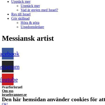
Upptäck mer
Upptäck mer
Vad är grejen med Israel?
Res till Israel
Gör skillnad
Höra & göra
Ungdomsledare
Messiansk artist
acebook
nstagram
Youtube
#varforisrael
Om oss
israelsvanner.se
Den här hemsidan använder cookies för att
Ok!