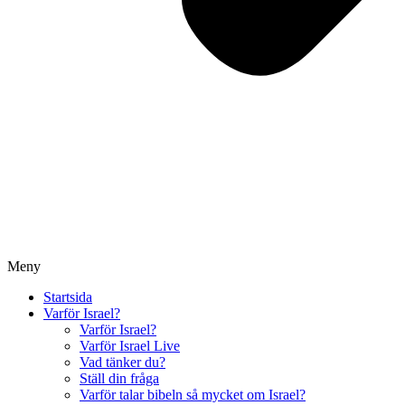
Meny
Startsida
Varför Israel?
Varför Israel?
Varför Israel Live
Vad tänker du?
Ställ din fråga
Varför talar bibeln så mycket om Israel?