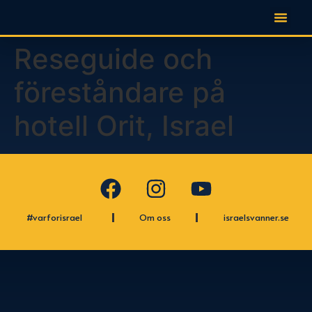
Reseguide och
föreståndare på
hotell Orit, Israel
#varforisrael
Om oss
israelsvanner.se