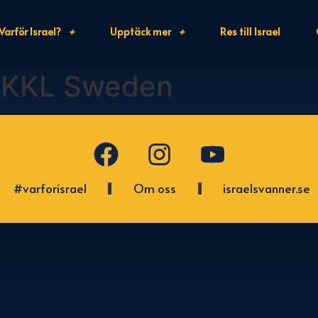
Varför Israel?
Upptäck mer
Res till Israel
 KKL Sweden
#varforisrael
Om oss
israelsvanner.se