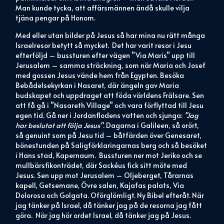
Man kunde tycka, att affärsmännen ändå skulle vilja
tjäna pengar på Honom.
Med eller utan bilder på Jesus så har mina nu rätt många
Israelresor betytt så mycket. Det har varit resor i Jesu
efterföljd – bussturen efter vägen ”Via Maris” upp till
Jerusalem – samma sträckning, som när Maria och Josef
med gossen Jesus vände hem från Egypten. Besöka
Bebådelsekyrkan i Nasaret, där ängeln gav Maria
budskapet och uppdraget att föda världens Frälsare. Sen
att få gå i ”Nasareth Village” och vara förflyttad till Jesu
egen tid. Gå ner i Jordanflodens vatten och sjunga:
”Jag
har beslutat att följa Jesus”
. Dagarna i Galileen, så orört,
så genuint som på Jesu tid – båtfärden över Genesaret,
bönestunden på Saligförklaringarnas berg och så besöket
i Hans stad, Kapernaum. Bussturen ner mot Jeriko och se
mullbärsfikonträdet, där Sackéus fick sitt möte med
Jesus. Sen upp mot Jerusalem – Oljeberget, Tårarnas
kapell, Getsemane, Övre salen, Kajafas palats, Via
Dolorosa och Golgata. Oförglömligt. Ny Bibel efteråt. När
jag tänker på Israel, då tänker jag på de resorna jag fått
göra. När jag hör ordet Israel, då tänker jag på Jesus.