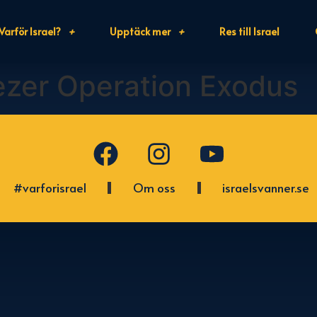
Varför Israel?
Upptäck mer
Res till Israel
ezer Operation Exodus
#varforisrael
Om oss
israelsvanner.se