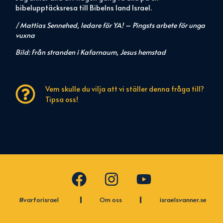
bibelupptäcksresa till Bibelns land Israel.
/ Mattias Sennehed, ledare för YA! – Pingsts arbete för unga
vuxna
Bild: Från stranden i Kafarnaum, Jesus hemstad
Vem skulle du vilja att vi ställer denna fråga till?
Tipsa oss!
#varforisrael
Om oss
israelsvanner.se