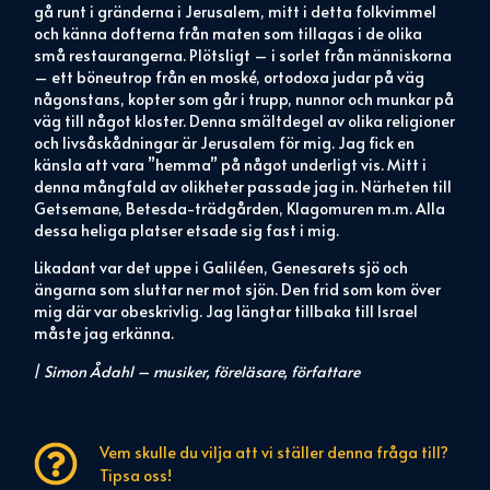
gå runt i gränderna i Jerusalem, mitt i detta folkvimmel
och känna dofterna från maten som tillagas i de olika
små restaurangerna. Plötsligt – i sorlet från människorna
– ett böneutrop från en moské, ortodoxa judar på väg
någonstans, kopter som går i trupp, nunnor och munkar på
väg till något kloster. Denna smältdegel av olika religioner
och livsåskådningar är Jerusalem för mig. Jag fick en
känsla att vara ”hemma” på något underligt vis. Mitt i
denna mångfald av olikheter passade jag in. Närheten till
Getsemane, Betesda-trädgården, Klagomuren m.m. Alla
dessa heliga platser etsade sig fast i mig.
Likadant var det uppe i Galiléen, Genesarets sjö och
ängarna som sluttar ner mot sjön. Den frid som kom över
mig där var obeskrivlig. Jag längtar tillbaka till Israel
måste jag erkänna.
/
Simon Ådahl – musiker, föreläsare, författare
Vem skulle du vilja att vi ställer denna fråga till?
Tipsa oss!