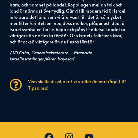
barn, och namnet på landet. Kopplingen mellan folk och
land är närmast övertydlig. Går vi till modern tid är Israel
inte bara det land som vi återvänt till, det är så mycket
mer. Efter Förintelsen med dess mörker, plågor och död, är
Israel symbolen för liv, hopp och pånyttfödelse. Landet är
viktigare än de flesta förstår. Och Israels folk finns kvar,
och är också viktigare än de flesta förstår.
/ Ulf Cahn, Generalsekreterare – Förenade
Israelinsamlingen/Keren Hayesod
Vem skulle du vilja att vi ställer denna fråga till?
Tipsa oss!