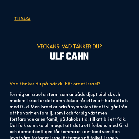
TILLBAKA
VECKANS: VAD TÄNKER DU?
ULF CAHN
Vad tänker du på när du hör ordet
Israel?
För mig är Israel en term som är både djupt biblisk och
modern. Israel är det namn Jakob får efter att ha brottats
med G-d. Men Israel är också symbolen för att vi går från
att ha varit en familj, som i och för sig växt men
fortfarande är en familj på Jakobs tid, till att bli ett folk.
Det folk som ska bli moget att sluta ett förbund med G-d
och därmed äntligen får komma in i det land som Han
lovat våra förfäder. Israel är termen på folket, Israels