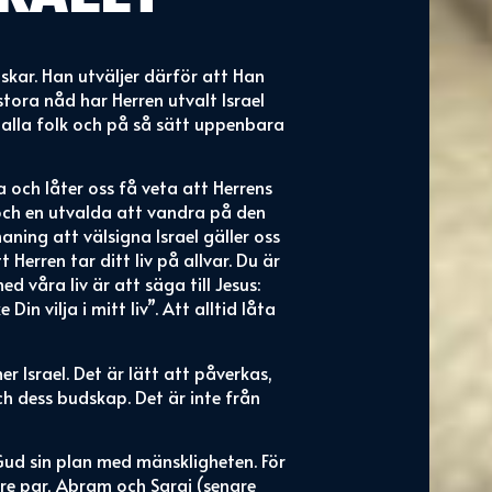
skar. Han utväljer därför att Han
n stora nåd har Herren utvalt Israel
ns alla folk och på så sätt uppenbara
 och låter oss få veta att Herrens
r och en utvalda att vandra på den
ning att välsigna Israel gäller oss
 Herren tar ditt liv på allvar. Du är
d våra liv är att säga till Jesus:
Din vilja i mitt liv”. Att alltid låta
 Israel. Det är lätt att påverkas,
ch dess budskap. Det är inte från
ud sin plan med mänskligheten. För
re par, Abram och Saraj (senare