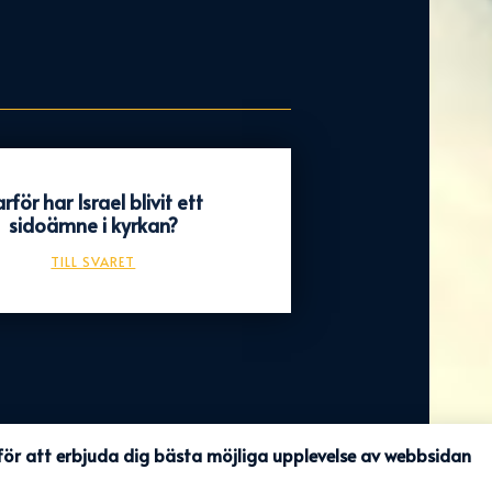
rför har Israel blivit ett
sidoämne i kyrkan?
TILL SVARET
ör att erbjuda dig bästa möjliga upplevelse av webbsidan