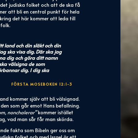
 det judiska folket och att de ska få
mer att bli en central punkt för hela
 kring det här kommer att leda till
folk.
t land och din släkt och din
jag ska visa dig. Där ska jag
signa dig och göra ditt namn
g ska välsigna de som
rbannar dig. I dig ska
FÖRSTA MOSEBOKEN 12:1-3
and kommer själv att bli välsignad.
r den som går emot Hans befallning.
 om, nonchalerar”
kommer istället
lag, vad man sår får man skörda.
nde fakta som Bibeln ger oss om
udiska folket och med Israel är ett