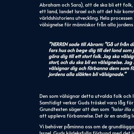
Abraham och Sara), att de ska bli ett folk,
ett land, landet Israel och att det här kom
världshistoriens utveckling. Hela processen
välsignelse för människor från alla jordens 
”HERREN sade till Abram: ”Gå ut från dit
fars hus och bege dig till det land som 
göra dig till ett stort folk. Jag ska väl
stort, och du ska bli en välsignelse. Ja
välsignar dig och förbanna dem som fö
jordens alla släkten bli välsignade.”
Den som välsignar detta utvalda folk och l
Samtidigt verkar Guds tröskel vara låg fö
Grundtexten säger att den som
”talar illa
att uppleva förbannelse. Det är en andlig 
Vi behöver påminna oss om de grundlägga
Israel. Guds kärleksfulla förbund med det j