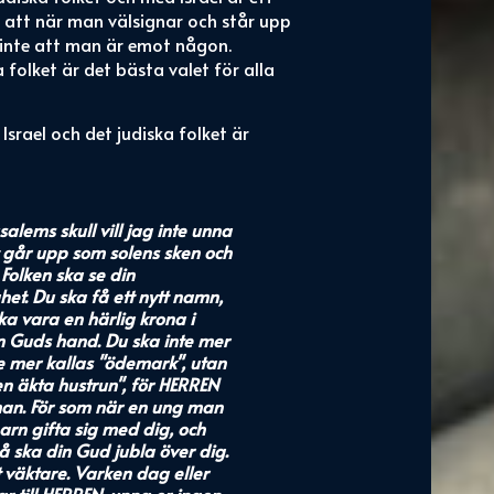
vi att när man välsignar och står upp
t inte att man är emot någon.
 folket är det bästa valet för alla
 Israel och det judiska folket är
rusalems skull vill jag inte unna
t går upp som solens sken och
 Folken ska se din
het. Du ska få ett nytt namn,
 vara en härlig krona i
n Guds hand. Du ska inte mer
te mer kallas "ödemark", utan
en äkta hustrun", för HERREN
a man. För som när en ung man
barn gifta sig med dig, och
å ska din Gud jubla över dig.
t väktare. Varken dag eller
ar till HERREN, unna er ingen