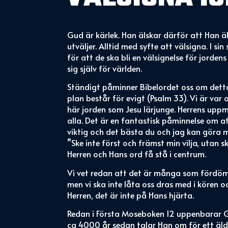
Gud är kärlek. Han älskar därför att Han äl
utväljer. Alltid med syfte att välsigna. I si
för att de ska bli en välsignelse för jorde
sig själv för världen.
Ständigt påminner Bibelordet oss om detta
plan består för evigt (Psalm 33). Vi är va
här jorden som Jesu lärjunge. Herrens uppma
alla. Det är en fantastisk påminnelse om att
viktig och det bästa du och jag kan göra me
”Ske inte först och främst min vilja, utan ske 
Herren och Hans ord få stå i centrum.
Vi vet redan att det är många som fördömer
men vi ska inte låta oss dras med i kören o
Herren, det är inte på Hans hjärta.
Redan i Första Moseboken 12 uppenbarar G
ca 4000 år sedan talar Han om för ett äld