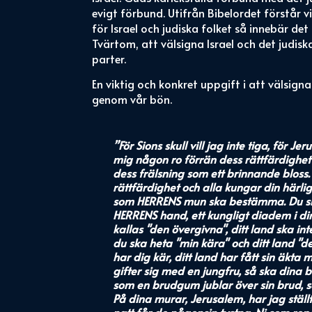
evigt förbund. Utifrån Bibelordet förstår 
för Israel och judiska folket så innebär de
Tvärtom, att välsigna Israel och det judiska
parter.
En viktig och konkret uppgift i att välsigna
genom vår bön.
”För Sions skull vill jag inte tiga, för Je
mig någon ro förrän dess rättfärdighe
dess frälsning som ett brinnande bloss.
rättfärdighet och alla kungar din härlig
som HERRENS mun ska bestämma. Du ska
HERRENS hand, ett kungligt diadem i di
kallas "den övergivna", ditt land ska in
du ska heta "min kära" och ditt land "d
har dig kär, ditt land har fått sin äkt
gifter sig med en jungfru, så ska dina 
som en brudgum jublar över sin brud, s
På dina murar, Jerusalem, har jag ställ
natt får de någonsin tystna. Ni som rop