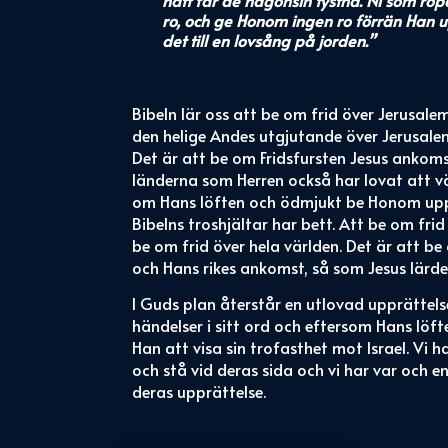
ro, och ge Honom ingen ro förrän Han 
det till en lovsång på jorden.”
Bibeln lär oss att be om frid över Jerusalem
den helige Andes utgjutande över Jerusalem
Det är att be om Fridsfursten Jesus ankoms
länderna som Herren också har lovat att v
om Hans löften och ödmjukt be Honom upp
Bibelns troshjältar har bett. Att be om frid
be om frid över hela världen. Det är att b
och Hans rikes ankomst, så som Jesus lärde 
I Guds plan återstår en utlovad upprättelse
händelser i sitt ord och eftersom Hans lö
Han att visa sin trofasthet mot Israel. Vi h
och stå vid deras sida och vi har var och en 
deras upprättelse.