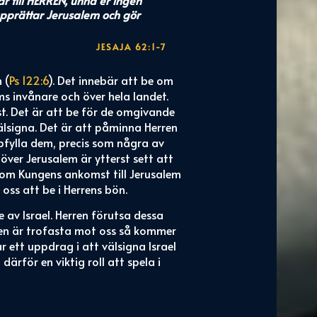
upprättar Jerusalem och gör
JESAJA 62:1-7
 (
Ps 122:6
). Det innebär att be om
s invånare och över hela landet.
t. Det är att be för de omgivande
älsigna. Det är att påminna Herren
fylla dem, precis som några av
 över Jerusalem är ytterst sett att
e om Kungens ankomst till Jerusalem
oss att be i Herrens bön.
 av Israel. Herren förutsa dessa
ften är trofasta mot oss så kommer
ar ett uppdrag i att välsigna Israel
därför en viktig roll att spela i