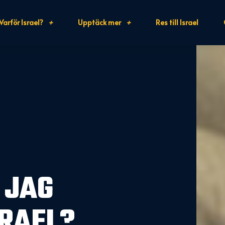
Varför Israel?
Upptäck mer
Res till Israel
 JAG
SRAEL?